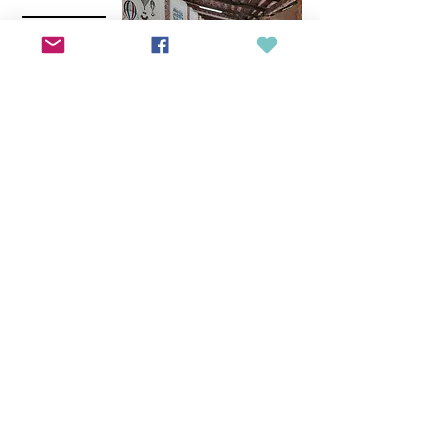
LIBriAmo
Sostieni Artemide
DONA ORA