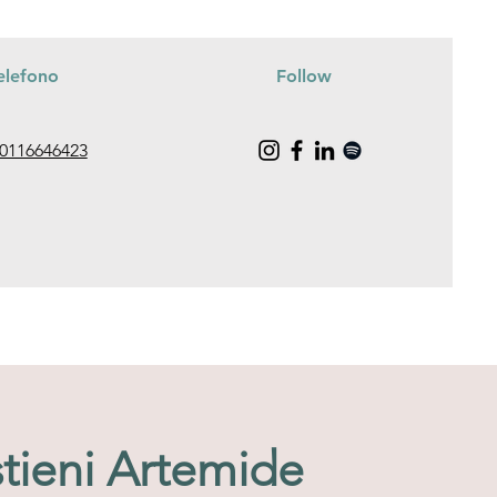
elefono
Follow
0116646423
tieni Artemide