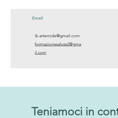
Email
ib.artemide@gmail.com
formazionesalute2@gma
il.com
Teniamoci in con