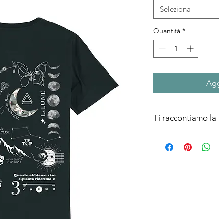
Seleziona
Quantità
*
Agg
Ti raccontiamo la t
La grafica principale 
tutto ciò che lega il 
c’è lo scorpione, ci s
serata con le amiche
della storia di Irene 
poi sono una storia s
riveste di patch florea
rendere omaggio alla 
Liceo.