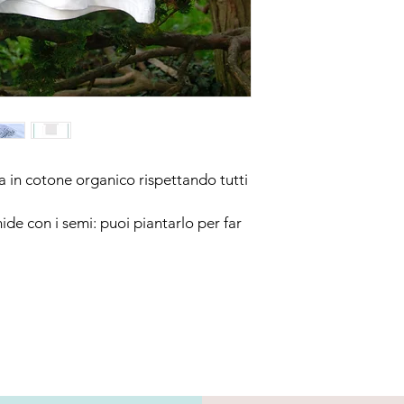
ammalianti,
instancabili. Vengono
nell’ottava casa dello
Che crediate o no all
alcune
sfaccettature del suo
Il viaggio di Artemid
stella
polare ci indica la rot
ta in cotone organico rispettando tutti
ide con i semi: puoi piantarlo per far