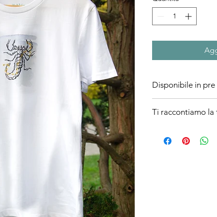
Agg
Disponibile in pre
Al momento questa t-s
Ti raccontiamo la t
Per centinaia di anni 
marinai
in mezzo al mare, nel 
Il posizionamento dell
li aiutava a orientarsi
Irene è nata il 3 Nov
passava
davanti alla costellaz
Determinati, sinceri, l