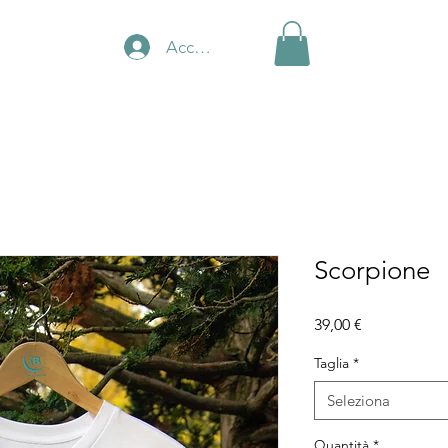
Accedi
Scorpione
Prezzo
39,00 €
Taglia
*
Seleziona
Quantità
*