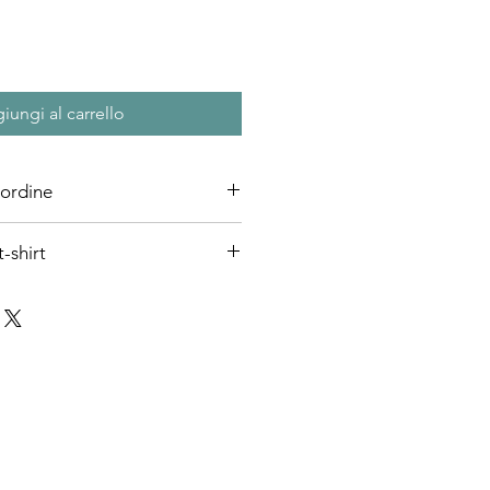
iungi al carrello
 ordine
hirt non necessita il pre-ordine.
-shirt
l’unico punto di riferimento per i
buio assoluto, erano le stelle.
e costellazioni nel cielo
 e a ritrovare la giusta direzione.
embre 1995: quel giorno il Sole
ione dello Scorpione.
eali, coraggiosi, competitivi,