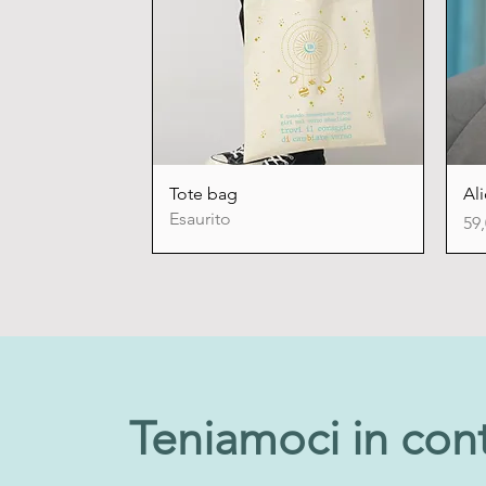
Vista rapida
Tote bag
Al
Esaurito
Pr
59,
Teniamoci in con