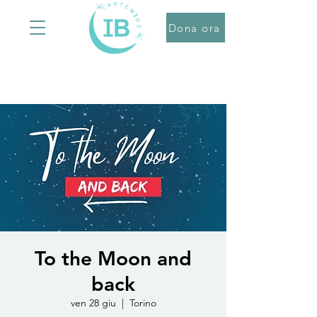
Dona ora
To the Moon and
back
ven 28 giu
  |  
Torino