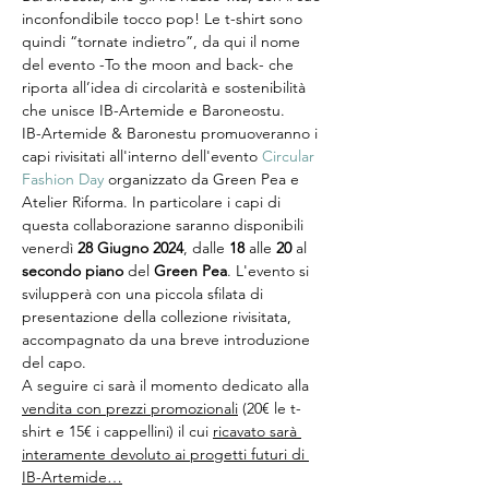
inconfondibile tocco pop! Le t-shirt sono 
quindi “tornate indietro”, da qui il nome 
del evento -To the moon and back- che 
riporta all’idea di circolarità e sostenibilità 
che unisce IB-Artemide e Baroneostu.
IB-Artemide & Baronestu promuoveranno i 
capi rivisitati all'interno dell'evento 
Circular 
Fashion Day
 organizzato da Green Pea e 
Atelier Riforma. In particolare i capi di 
questa collaborazione saranno disponibili 
venerdì 
28 Giugno 2024
, dalle 
18
 alle 
20 
al
secondo piano 
del
 Green Pea
. L'evento si 
svilupperà con una piccola sfilata di 
presentazione della collezione rivisitata, 
accompagnato da una breve introduzione 
del capo.
A seguire ci sarà il momento dedicato alla 
vendita con prezzi promozionali
 (20€ le t-
shirt e 15€ i cappellini) il cui 
ricavato sarà 
interamente devoluto ai progetti futuri di 
IB-Artemide…