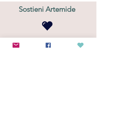
Sostieni Artemide
DONA ORA
CONTATTACI
Teniamoci in contatto
Iscriviti alla newsletter, ti terremo
aggiornato sulle nostre iniziative