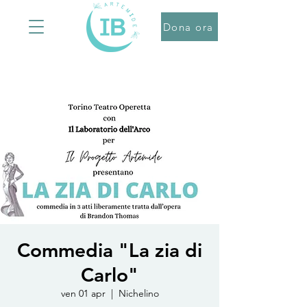
Dona ora
Commedia "La zia di
Carlo"
ven 01 apr
  |  
Nichelino